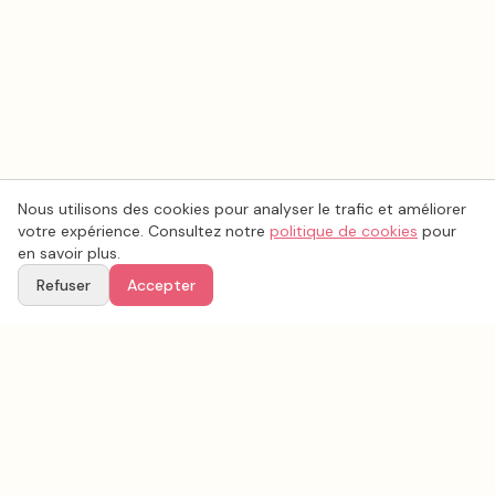
Nous utilisons des cookies pour analyser le trafic et améliorer
votre expérience. Consultez notre
politique de cookies
pour
en savoir plus.
Refuser
Accepter
Ton
Mar
i
age
.fr
La plateforme de référence pour trouver les meilleurs prestataires de mariage en
France.