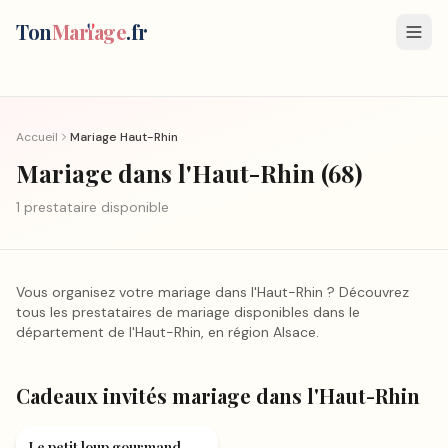
Ton
Mar
i
age
.fr
Accueil
Mariage
Haut-Rhin
Mariage
dans l'Haut-Rhin
(
68
)
1
prestataire
disponible
Vous organisez votre mariage
dans l'Haut-Rhin
? Découvrez
tous les prestataires de mariage disponibles dans le
département
de l'Haut-Rhin
, en région
Alsace
.
Cadeaux invités mariage
dans l'Haut-Rhin
Cadeaux invités mariage
Le petit loup gourmand