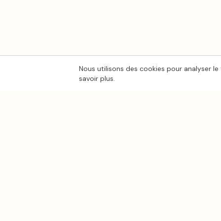
Nous utilisons des cookies pour analyser le 
savoir plus.
Ton
Mar
i
age
.fr
CATÉGORIES
Photo mariage
La plateforme de référence pour trouver
les meilleurs prestataires de mariage en
Lieux de mariage
France.
Traiteur mariage
Musique mariage
Organisation maria