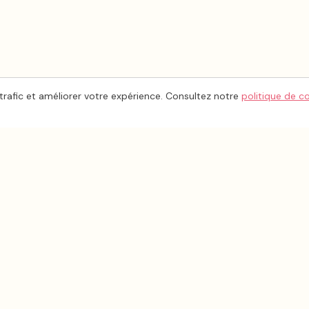
trafic et améliorer votre expérience. Consultez notre
politique de c
ESPACE PRO
INFORMA
Inscrire mon entreprise
À propos
Tableau de bord
Contact
Aide & FAQ
Mentions l
Politique d
ge
CGU