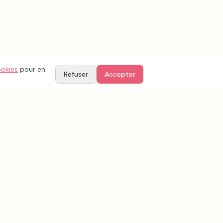
ookies
pour en
Refuser
Accepter
TIONS
PARTENAIRES
Le blog by YesAgain
égales
e confidentialité