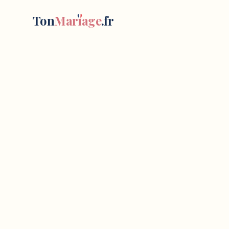
Ton
Mar
i
age
.fr