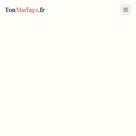
Ton
Mar
i
age
.fr