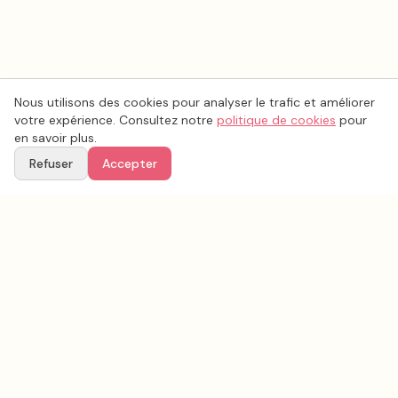
Nous utilisons des cookies pour analyser le trafic et améliorer
votre expérience. Consultez notre
politique de cookies
pour
en savoir plus.
Refuser
Accepter
Voir aussi
Continuez votre recherche parmi nos prestataires.
Tous les
matériel événementiel
en France
Matériel événementiel
Saône-et-Loire
(
71
)
Tous les prestataires mariage en
Saône-et-Loire