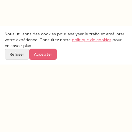
Nous utilisons des cookies pour analyser le trafic et améliorer
votre expérience. Consultez notre
politique de cookies
pour
en savoir plus.
Refuser
Accepter
Voir aussi
Continuez votre recherche parmi nos prestataires.
Tous les
organisation mariage
en France
Organisation mariage
Bouches-du-Rhône
(
13
)
Tous les prestataires mariage en
Bouches-du-Rhône