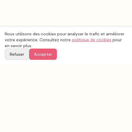
Nous utilisons des cookies pour analyser le trafic et améliorer
votre expérience. Consultez notre
politique de cookies
pour
en savoir plus.
Refuser
Accepter
Voir aussi
Continuez votre recherche parmi nos prestataires.
Tous les
photo mariage
en France
Photo mariage
Dordogne
(
24
)
Tous les prestataires mariage en
Dordogne