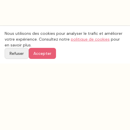
Nous utilisons des cookies pour analyser le trafic et améliorer
votre expérience. Consultez notre
politique de cookies
pour
en savoir plus.
Refuser
Accepter
Voir aussi
Continuez votre recherche parmi nos prestataires.
Tous les
traiteur mariage
en France
Traiteur mariage
Seine-Maritime
(
76
)
Tous les prestataires mariage en
Seine-Maritime