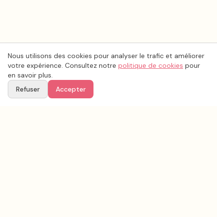
Nous utilisons des cookies pour analyser le trafic et améliorer
votre expérience. Consultez notre
politique de cookies
pour
en savoir plus.
Refuser
Accepter
Voir aussi
Continuez votre recherche parmi nos prestataires.
Tous les
photo mariage
en France
Photo mariage
Seine-Maritime
(
76
)
Tous les prestataires mariage en
Seine-Maritime