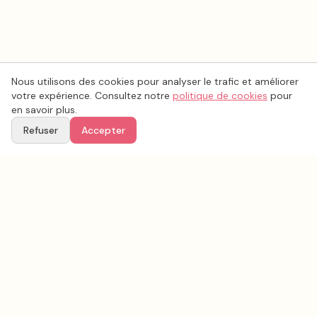
Nous utilisons des cookies pour analyser le trafic et améliorer
votre expérience. Consultez notre
politique de cookies
pour
en savoir plus.
Refuser
Accepter
Voir aussi
Continuez votre recherche parmi nos prestataires.
Tous les
photo mariage
en France
Photo mariage
Gironde
(
33
)
Tous les prestataires mariage en
Gironde