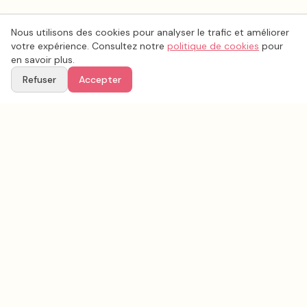
Nous utilisons des cookies pour analyser le trafic et améliorer
votre expérience. Consultez notre
politique de cookies
pour
en savoir plus.
Refuser
Accepter
Voir aussi
Continuez votre recherche parmi nos prestataires.
Tous les
fleurs mariage
en France
Conseils & inspirations sur le blog
Recherche avancée