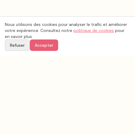
Nous utilisons des cookies pour analyser le trafic et améliorer
votre expérience. Consultez notre
politique de cookies
pour
en savoir plus.
Refuser
Accepter
Voir aussi
Continuez votre recherche parmi nos prestataires.
Tous les
photo mariage
en France
Photo mariage
Aude
(
11
)
Tous les prestataires mariage en
Aude
Conseils & inspirations sur le blog
Recherche avancée