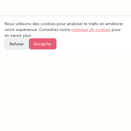
Nous utilisons des cookies pour analyser le trafic et améliorer
votre expérience. Consultez notre
politique de cookies
pour
en savoir plus.
Refuser
Accepter
Voir aussi
Continuez votre recherche parmi nos prestataires.
Tous les
mariée
en France
Mariée
Loire
(
42
)
Tous les prestataires mariage en
Loire
Conseils & inspirations sur le blog
Recherche avancée