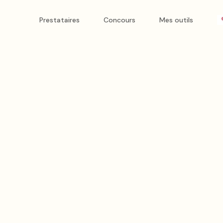
ce à nos animations et matériels festifs.
Prestataires
Concours
Mes outils