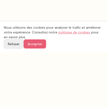
Nous utilisons des cookies pour analyser le trafic et améliorer
votre expérience. Consultez notre
politique de cookies
pour
en savoir plus.
Refuser
Accepter
Voir aussi
Continuez votre recherche parmi nos prestataires.
Tous les
musique mariage
en France
Musique mariage
Loir-et-Cher
(
41
)
Tous les prestataires mariage en
Loir-et-Cher