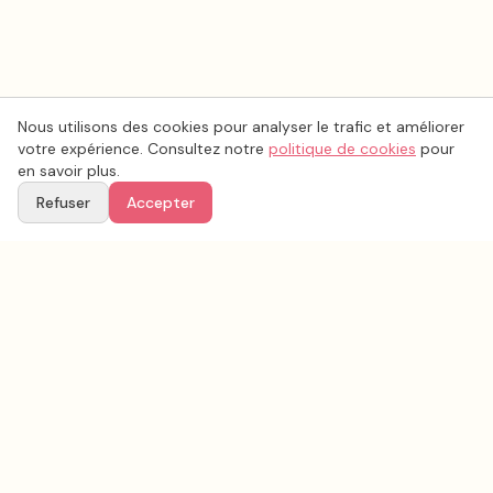
Nous utilisons des cookies pour analyser le trafic et améliorer
votre expérience. Consultez notre
politique de cookies
pour
en savoir plus.
Refuser
Accepter
Voir aussi
Continuez votre recherche parmi nos prestataires.
Tous les
musique mariage
en France
Musique mariage
Somme
(
80
)
Tous les prestataires mariage en
Somme