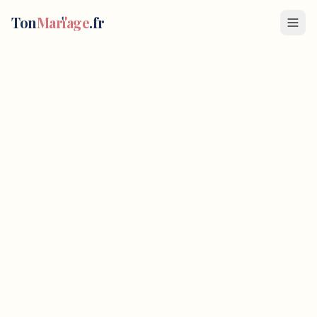
SONO 80 AMIENS
—
Musique mariage
à
Amiens
Ton
Mar
i
age
.fr
DJ Spécialiste de l'Evenementiel / Coordinateur de soirée
160 boulevard Chateaudun
,
80000
Amiens
, France