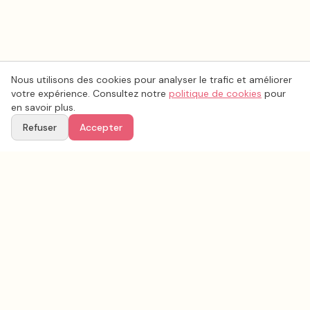
Nous utilisons des cookies pour analyser le trafic et améliorer
votre expérience. Consultez notre
politique de cookies
pour
en savoir plus.
Refuser
Accepter
Voir aussi
Continuez votre recherche parmi nos prestataires.
Tous les
photo mariage
en France
Photo mariage
Calvados
(
14
)
Tous les prestataires mariage en
Calvados