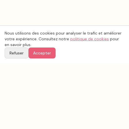
Nous utilisons des cookies pour analyser le trafic et améliorer
votre expérience. Consultez notre
politique de cookies
pour
en savoir plus.
Refuser
Accepter
Voir aussi
Continuez votre recherche parmi nos prestataires.
Tous les
musique mariage
en France
Musique mariage
Pas-de-Calais
(
62
)
Tous les prestataires mariage en
Pas-de-Calais