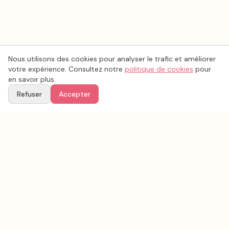
Nous utilisons des cookies pour analyser le trafic et améliorer
votre expérience. Consultez notre
politique de cookies
pour
en savoir plus.
Refuser
Accepter
Voir aussi
Continuez votre recherche parmi nos prestataires.
Tous les
traiteur mariage
en France
Traiteur mariage
Hérault
(
34
)
Tous les prestataires mariage en
Hérault