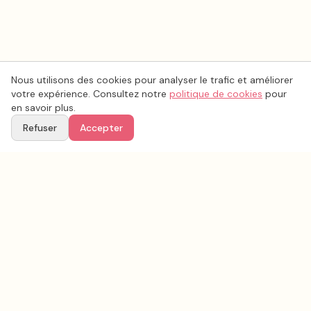
Nous utilisons des cookies pour analyser le trafic et améliorer
votre expérience. Consultez notre
politique de cookies
pour
en savoir plus.
Refuser
Accepter
Voir aussi
Continuez votre recherche parmi nos prestataires.
Tous les
lieux de mariage
en France
Lieux de mariage
Loire-Atlantique
(
44
)
Tous les prestataires mariage en
Loire-Atlantique