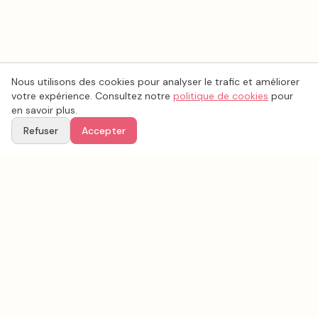
Nous utilisons des cookies pour analyser le trafic et améliorer
votre expérience. Consultez notre
politique de cookies
pour
en savoir plus.
Refuser
Accepter
Voir aussi
Continuez votre recherche parmi nos prestataires.
Tous les
photo mariage
en France
Photo mariage
Loire
(
42
)
Tous les prestataires mariage en
Loire