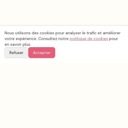
Nous utilisons des cookies pour analyser le trafic et améliorer
votre expérience. Consultez notre
politique de cookies
pour
en savoir plus.
Refuser
Accepter
Voir aussi
Continuez votre recherche parmi nos prestataires.
Tous les
photobooth - livre d'or audio
en France
Photobooth - Livre d'or audio
Marne
(
51
)
Tous les prestataires mariage en
Marne