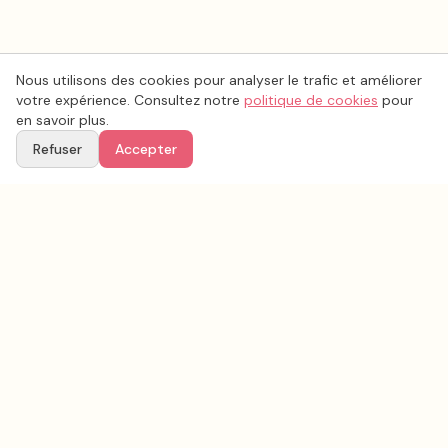
Nous utilisons des cookies pour analyser le trafic et améliorer
votre expérience. Consultez notre
politique de cookies
pour
en savoir plus.
Refuser
Accepter
Voir aussi
Continuez votre recherche parmi nos prestataires.
Tous les
vidéo mariage
en France
Vidéo mariage
Nord
(
59
)
Tous les prestataires mariage en
Nord
Conseils & inspirations sur le blog
Recherche avancée