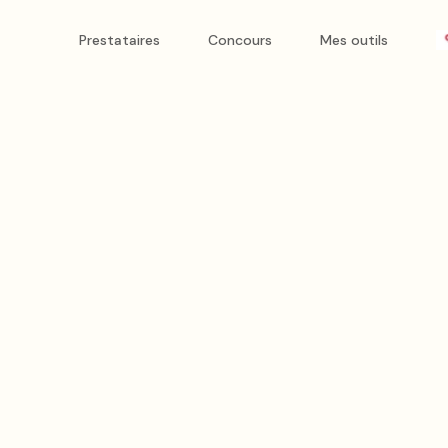
mariage
à
Le Folgoët
Prestataires
Concours
Mes outils