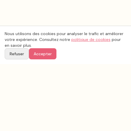
Nous utilisons des cookies pour analyser le trafic et améliorer
votre expérience. Consultez notre
politique de cookies
pour
en savoir plus.
Refuser
Accepter
Voir aussi
Continuez votre recherche parmi nos prestataires.
Tous les
vidéo mariage
en France
Vidéo mariage
Bouches-du-Rhône
(
13
)
Tous les prestataires mariage en
Bouches-du-Rhône