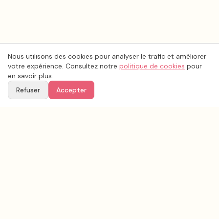
Nous utilisons des cookies pour analyser le trafic et améliorer
votre expérience. Consultez notre
politique de cookies
pour
en savoir plus.
Refuser
Accepter
Voir aussi
Continuez votre recherche parmi nos prestataires.
Tous les
photo mariage
en France
Photo mariage
Haute-Savoie
(
74
)
Tous les prestataires mariage en
Haute-Savoie