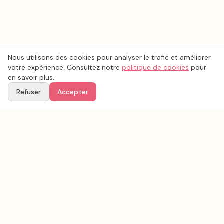
Nous utilisons des cookies pour analyser le trafic et améliorer
votre expérience. Consultez notre
politique de cookies
pour
en savoir plus.
Refuser
Accepter
Voir aussi
Continuez votre recherche parmi nos prestataires.
Tous les
organisation mariage
en France
Organisation mariage
Deux-Sèvres
(
79
)
Tous les prestataires mariage en
Deux-Sèvres