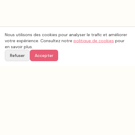
Nous utilisons des cookies pour analyser le trafic et améliorer
votre expérience. Consultez notre
politique de cookies
pour
en savoir plus.
Refuser
Accepter
Voir aussi
Continuez votre recherche parmi nos prestataires.
Tous les
fleurs mariage
en France
Fleurs mariage
Pas-de-Calais
(
62
)
Tous les prestataires mariage en
Pas-de-Calais