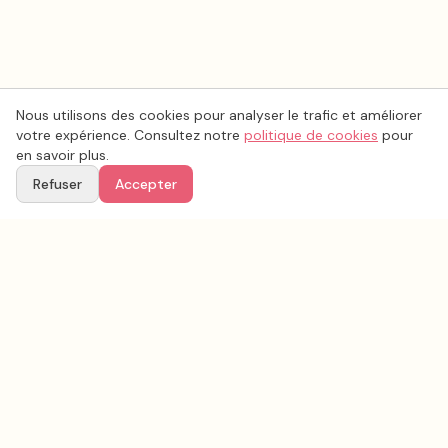
Nous utilisons des cookies pour analyser le trafic et améliorer
votre expérience. Consultez notre
politique de cookies
pour
en savoir plus.
Refuser
Accepter
Voir aussi
Continuez votre recherche parmi nos prestataires.
Tous les
traiteur mariage
en France
Traiteur mariage
Vaucluse
(
84
)
Tous les prestataires mariage en
Vaucluse