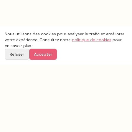
Nous utilisons des cookies pour analyser le trafic et améliorer
votre expérience. Consultez notre
politique de cookies
pour
en savoir plus.
Refuser
Accepter
Voir aussi
Continuez votre recherche parmi nos prestataires.
Tous les
fleurs mariage
en France
Fleurs mariage
Loire-Atlantique
(
44
)
Tous les prestataires mariage en
Loire-Atlantique