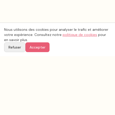
Nous utilisons des cookies pour analyser le trafic et améliorer
votre expérience. Consultez notre
politique de cookies
pour
en savoir plus.
Refuser
Accepter
Voir aussi
Continuez votre recherche parmi nos prestataires.
Tous les
décoration mariage
en France
Décoration mariage
Vienne
(
86
)
Tous les prestataires mariage en
Vienne