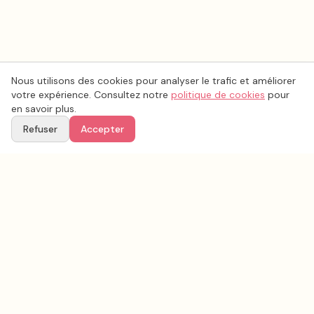
Nous utilisons des cookies pour analyser le trafic et améliorer
votre expérience. Consultez notre
politique de cookies
pour
en savoir plus.
Refuser
Accepter
Voir aussi
Continuez votre recherche parmi nos prestataires.
Tous les
décoration mariage
en France
Décoration mariage
Bouches-du-Rhône
(
13
)
Tous les prestataires mariage en
Bouches-du-Rhône