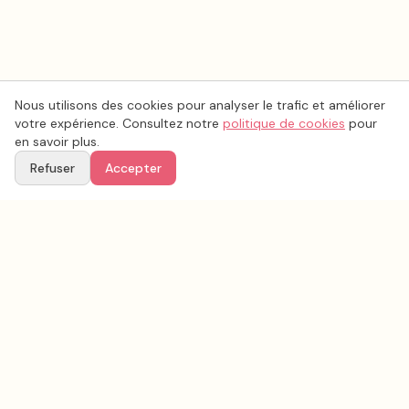
Nous utilisons des cookies pour analyser le trafic et améliorer
votre expérience. Consultez notre
politique de cookies
pour
en savoir plus.
Refuser
Accepter
Voir aussi
Continuez votre recherche parmi nos prestataires.
Tous les
photo mariage
en France
Photo mariage
Vaucluse
(
84
)
Tous les prestataires mariage en
Vaucluse