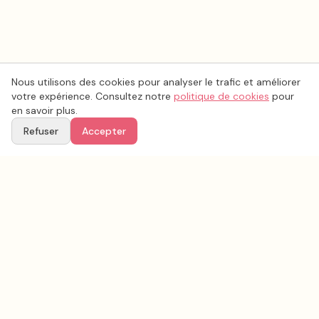
Nous utilisons des cookies pour analyser le trafic et améliorer
votre expérience. Consultez notre
politique de cookies
pour
en savoir plus.
Refuser
Accepter
Voir aussi
Continuez votre recherche parmi nos prestataires.
Tous les
animation mariage
en France
Animation mariage
Hauts-de-Seine
(
92
)
Tous les prestataires mariage en
Hauts-de-Seine