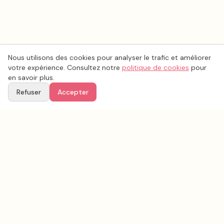
Nous utilisons des cookies pour analyser le trafic et améliorer
votre expérience. Consultez notre
politique de cookies
pour
en savoir plus.
Refuser
Accepter
Voir aussi
Continuez votre recherche parmi nos prestataires.
Tous les
animation mariage
en France
Animation mariage
Ille-et-Vilaine
(
35
)
Tous les prestataires mariage en
Ille-et-Vilaine