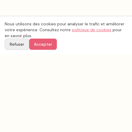
Nous utilisons des cookies pour analyser le trafic et améliorer
votre expérience. Consultez notre
politique de cookies
pour
en savoir plus.
Refuser
Accepter
Voir aussi
Continuez votre recherche parmi nos prestataires.
Tous les
photo mariage
en France
Photo mariage
Aube
(
10
)
Tous les prestataires mariage en
Aube
Conseils & inspirations sur le blog
Recherche avancée