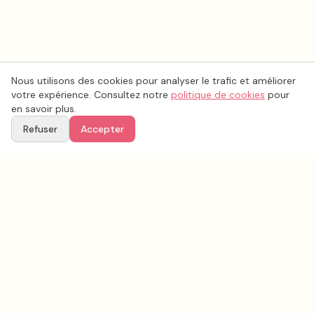
Nous utilisons des cookies pour analyser le trafic et améliorer
votre expérience. Consultez notre
politique de cookies
pour
en savoir plus.
Refuser
Accepter
Voir aussi
Continuez votre recherche parmi nos prestataires.
Tous les
robe de mariée
en France
Robe de mariée
Yonne
(
89
)
Tous les prestataires mariage en
Yonne