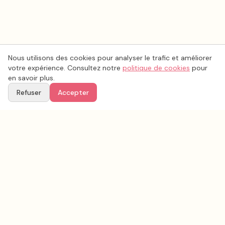
Nous utilisons des cookies pour analyser le trafic et améliorer
votre expérience. Consultez notre
politique de cookies
pour
en savoir plus.
Refuser
Accepter
Voir aussi
Continuez votre recherche parmi nos prestataires.
Tous les
organisation mariage
en France
Organisation mariage
Rhône
(
69
)
Tous les prestataires mariage en
Rhône