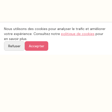
Nous utilisons des cookies pour analyser le trafic et améliorer
votre expérience. Consultez notre
politique de cookies
pour
en savoir plus.
Refuser
Accepter
Voir aussi
Continuez votre recherche parmi nos prestataires.
Tous les
animation mariage
en France
Animation mariage
Hérault
(
34
)
Tous les prestataires mariage en
Hérault