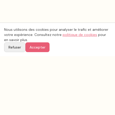
Nous utilisons des cookies pour analyser le trafic et améliorer
votre expérience. Consultez notre
politique de cookies
pour
en savoir plus.
Refuser
Accepter
Voir aussi
Continuez votre recherche parmi nos prestataires.
Tous les
photo mariage
en France
Photo mariage
Pyrénées-Atlantiques
(
64
)
Tous les prestataires mariage en
Pyrénées-Atlantiques