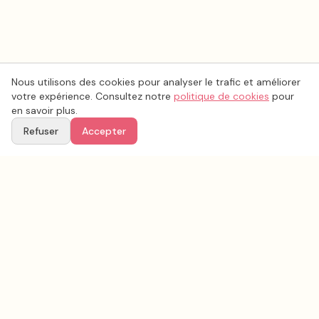
Nous utilisons des cookies pour analyser le trafic et améliorer
votre expérience. Consultez notre
politique de cookies
pour
en savoir plus.
Refuser
Accepter
Voir aussi
Continuez votre recherche parmi nos prestataires.
Tous les
cadeaux invités mariage
en France
Cadeaux invités mariage
Yvelines
(
78
)
Tous les prestataires mariage en
Yvelines