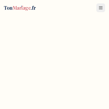
Le pinpon de Jess
—
Animation mariage
à
Toulon
Ton
Mar
i
age
.fr
Nounou/animatrice
Rue Alexis Agarrat
,
83200
Toulon
, France