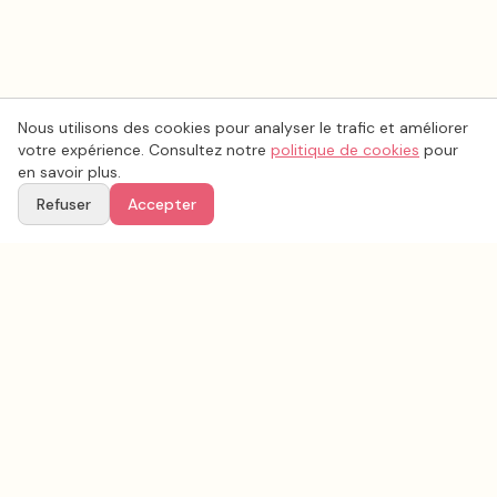
Nous utilisons des cookies pour analyser le trafic et améliorer
votre expérience. Consultez notre
politique de cookies
pour
en savoir plus.
Refuser
Accepter
Voir aussi
Continuez votre recherche parmi nos prestataires.
Tous les
animation mariage
en France
Animation mariage
Var
(
83
)
Tous les prestataires mariage en
Var