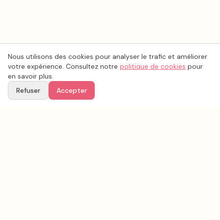
Nous utilisons des cookies pour analyser le trafic et améliorer
votre expérience. Consultez notre
politique de cookies
pour
en savoir plus.
Refuser
Accepter
Voir aussi
Continuez votre recherche parmi nos prestataires.
Tous les
animation mariage
en France
Animation mariage
Seine-et-Marne
(
77
)
Tous les prestataires mariage en
Seine-et-Marne