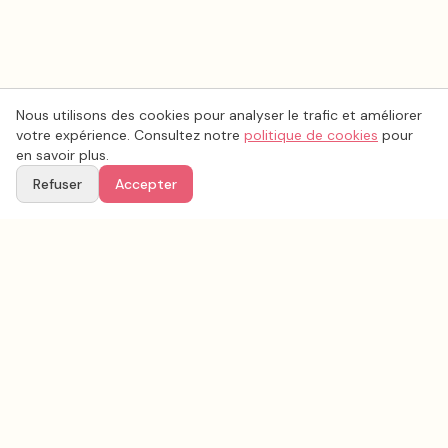
Nous utilisons des cookies pour analyser le trafic et améliorer
votre expérience. Consultez notre
politique de cookies
pour
en savoir plus.
Refuser
Accepter
Voir aussi
Continuez votre recherche parmi nos prestataires.
Tous les
faire part mariage
en France
Faire part mariage
Saône-et-Loire
(
71
)
Tous les prestataires mariage en
Saône-et-Loire