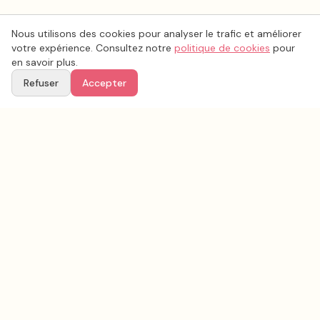
Nous utilisons des cookies pour analyser le trafic et améliorer
votre expérience. Consultez notre
politique de cookies
pour
en savoir plus.
Refuser
Accepter
Voir aussi
Continuez votre recherche parmi nos prestataires.
Tous les
lieux de mariage
en France
Conseils & inspirations sur le blog
Recherche avancée