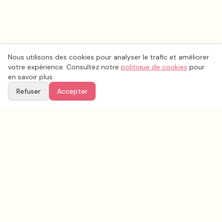
Nous utilisons des cookies pour analyser le trafic et améliorer
votre expérience. Consultez notre
politique de cookies
pour
en savoir plus.
Refuser
Accepter
Voir aussi
Continuez votre recherche parmi nos prestataires.
Tous les
photo mariage
en France
Photo mariage
Haute-Garonne
(
31
)
Tous les prestataires mariage en
Haute-Garonne