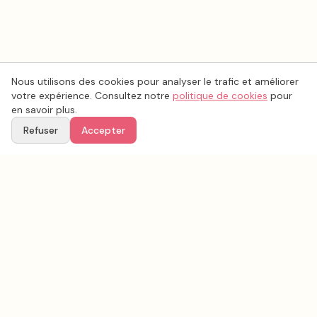
Nous utilisons des cookies pour analyser le trafic et améliorer
votre expérience. Consultez notre
politique de cookies
pour
en savoir plus.
Refuser
Accepter
Voir aussi
Continuez votre recherche parmi nos prestataires.
Tous les
faire part mariage
en France
Faire part mariage
Var
(
83
)
Tous les prestataires mariage en
Var