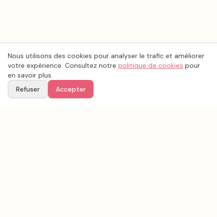
Nous utilisons des cookies pour analyser le trafic et améliorer
votre expérience. Consultez notre
politique de cookies
pour
en savoir plus.
Refuser
Accepter
Voir aussi
Continuez votre recherche parmi nos prestataires.
Tous les
traiteur mariage
en France
Traiteur mariage
Drôme
(
26
)
Tous les prestataires mariage en
Drôme