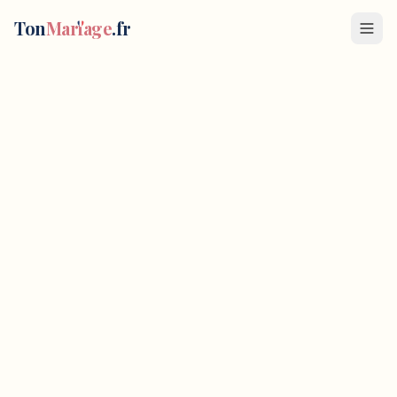
Images of Happiness by D.E
—
Photo mariage
à
Marseille
Ton
Mar
i
age
.fr
Photographe de mariage Marseille et alentours
693 AVENUE DE MAZARGUES
,
13009
Marseille
, France