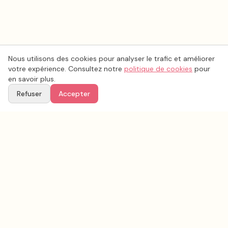
Nous utilisons des cookies pour analyser le trafic et améliorer
votre expérience. Consultez notre
politique de cookies
pour
en savoir plus.
Refuser
Accepter
Voir aussi
Continuez votre recherche parmi nos prestataires.
Tous les
organisation mariage
en France
Organisation mariage
Loire
(
42
)
Tous les prestataires mariage en
Loire