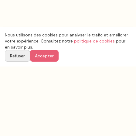
Nous utilisons des cookies pour analyser le trafic et améliorer
votre expérience. Consultez notre
politique de cookies
pour
en savoir plus.
Refuser
Accepter
Voir aussi
Continuez votre recherche parmi nos prestataires.
Tous les
photo mariage
en France
Photo mariage
Paris
(
75
)
Tous les prestataires mariage en
Paris